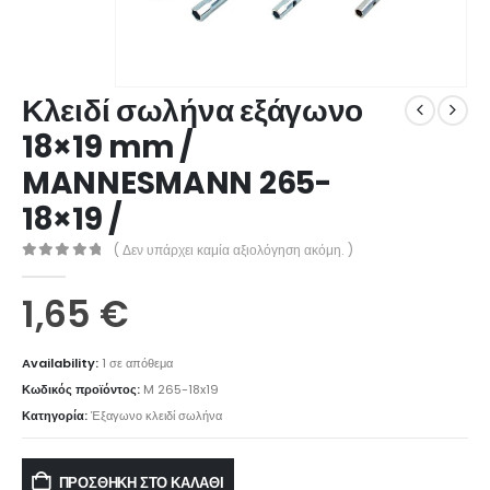
Κλειδί σωλήνα εξάγωνο
18×19 mm /
MANNESMANN 265-
18×19 /
( Δεν υπάρχει καμία αξιολόγηση ακόμη. )
0
out of 5
1,65
€
Availability:
1 σε απόθεμα
Κωδικός προϊόντος:
M 265-18x19
Κατηγορία:
Έξαγωνο κλειδί σωλήνα
ΠΡΟΣΘΉΚΗ ΣΤΟ ΚΑΛΆΘΙ