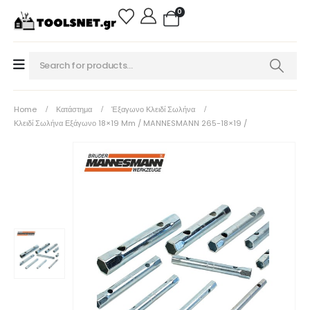
0
Home
Κατάστημα
Έξαγωνο Κλειδί Σωλήνα
Κλειδί Σωλήνα Εξάγωνο 18×19 Mm / MANNESMANN 265-18×19 /