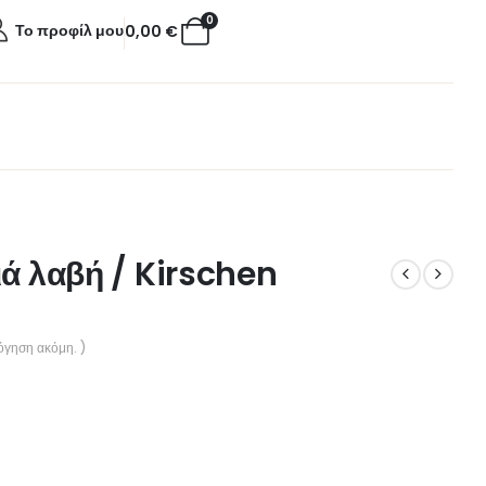
0
Το προφίλ μου
0,00
€
ιά λαβή / Kirschen
όγηση ακόμη. )