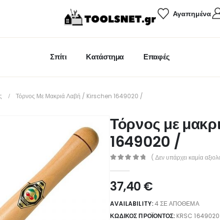
Αγαπημένα
Σπίτι
Κατάστημα
Επαφές
ς
Τόρνος Με Μακριά Λαβή / Kirschen 1649020 /
Τόρνος με μακρ
1649020 /
( Δεν υπάρχει καμία αξιολ
0
out of 5
37,40
€
AVAILABILITY:
4 ΣΕ ΑΠΌΘΕΜΑ
ΚΩΔΙΚΌΣ ΠΡΟΪΌΝΤΟΣ:
KRSC 1649020