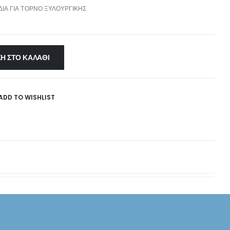
ΔΙΑ ΓΙΑ ΤΌΡΝΟ ΞΥΛΟΥΡΓΙΚΉΣ
Η ΣΤΟ ΚΑΛΆΘΙ
ADD TO WISHLIST