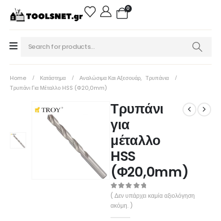
0
Home
Κατάστημα
Αναλώσιμα Και Αξεσουάρ
,
Τρυπάνια
Τρυπάνι Για Μέταλλο HSS (Φ20,0mm)
Τρυπάνι
για
μέταλλο
HSS
(Φ20,0mm)
0
out of 5
( Δεν υπάρχει καμία αξιολόγηση
ακόμη. )