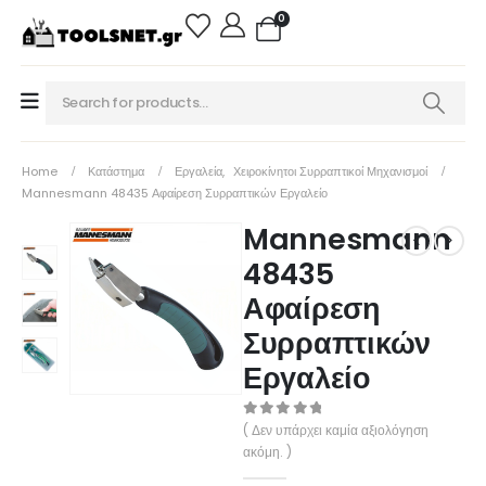
0
Home
Κατάστημα
Εργαλεία
,
Χειροκίνητοι Συρραπτικοί Μηχανισμοί
Mannesmann 48435 Αφαίρεση Συρραπτικών Εργαλείο
Mannesmann
48435
Αφαίρεση
Συρραπτικών
Εργαλείο
0
out of 5
( Δεν υπάρχει καμία αξιολόγηση
ακόμη. )