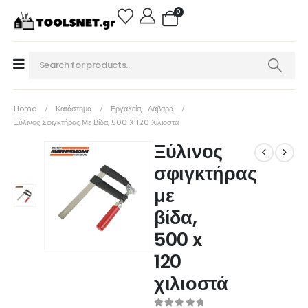
0
Home
Κατάστημα
Εργαλεία
,
Λάβαρα
Ξύλινος Σφιγκτήρας Με Βίδα, 500 X 120 Χιλιοστά
Ξύλινος
σφιγκτήρας
με
βίδα,
500 x
120
χιλιοστά