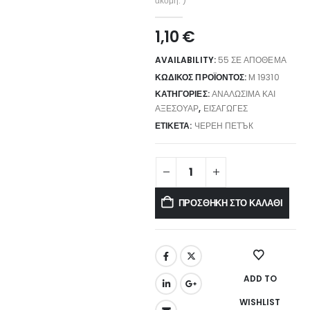
ακόμη. )
1,10
€
AVAILABILITY:
55 ΣΕ ΑΠΌΘΕΜΑ
ΚΩΔΙΚΌΣ ΠΡΟΪΌΝΤΟΣ:
M 19310
ΚΑΤΗΓΟΡΊΕΣ:
ΑΝΑΛΏΣΙΜΑ ΚΑΙ
ΑΞΕΣΟΥΆΡ
,
ΕΙΣΑΓΩΓΈΣ
ΕΤΙΚΈΤΑ:
ЧЕРЕН ПЕТЪК
ΠΡΟΣΘΉΚΗ ΣΤΟ ΚΑΛΆΘΙ
ADD TO
WISHLIST