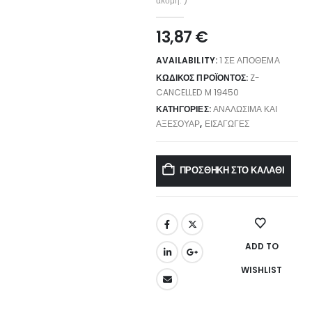
ακόμη. )
13,87
€
AVAILABILITY:
1 ΣΕ ΑΠΌΘΕΜΑ
ΚΩΔΙΚΌΣ ΠΡΟΪΌΝΤΟΣ:
Z-
CANCELLED M 19450
ΚΑΤΗΓΟΡΊΕΣ:
ΑΝΑΛΏΣΙΜΑ ΚΑΙ
ΑΞΕΣΟΥΆΡ
,
ΕΙΣΑΓΩΓΈΣ
ΠΡΟΣΘΉΚΗ ΣΤΟ ΚΑΛΆΘΙ
ADD TO
WISHLIST