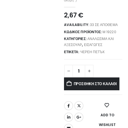
ακόμη. )
2,67
€
AVAILABILITY:
33 ΣΕ ΑΠΌΘΕΜΑ
ΚΩΔΙΚΌΣ ΠΡΟΪΌΝΤΟΣ:
M 19220
ΚΑΤΗΓΟΡΊΕΣ:
ΑΝΑΛΏΣΙΜΑ ΚΑΙ
ΑΞΕΣΟΥΆΡ
,
ΕΙΣΑΓΩΓΈΣ
ΕΤΙΚΈΤΑ:
ЧЕРЕН ПЕТЪК
ΠΡΟΣΘΉΚΗ ΣΤΟ ΚΑΛΆΘΙ
ADD TO
WISHLIST