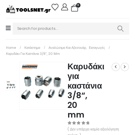
0
Home
Κατάστημα
Αναλώσιμα Και Αξεσουάρ
,
Εισαγωγές
Καρυδάκι Για Καστάνια 3/8“, 20 Mm
Καρυδάκι
για
καστάνια
3/8“,
20
mm
0
out of 5
( Δεν υπάρχει καμία αξιολόγηση