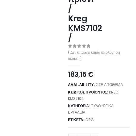
/
Kreg
KMS7102
/
0
out of 5
( Δεν υπάρχει καμία αξιολόγηση
ακόμη. )
183,15
€
AVAILABILITY:
2 ΣΕ ΑΠΌΘΕΜΑ
ΚΩΔΙΚΌΣ ΠΡΟΪΌΝΤΟΣ:
KREG
KMS7102
ΚΑΤΗΓΟΡΊΑ:
ΞΥΛΟΥΡΓΙΚΆ
ΕΡΓΑΛΕΊΑ
ΕΤΙΚΈΤΑ:
GRG