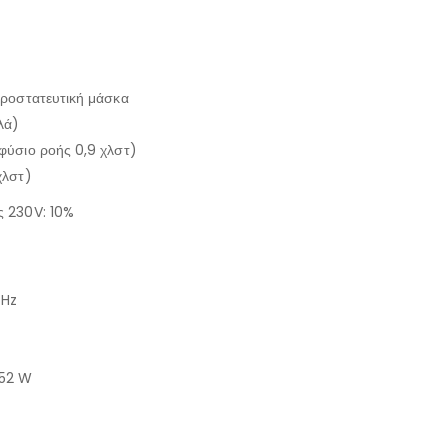
προστατευτική μάσκα
λά)
φύσιο ροής 0,9 χλστ)
χλστ)
ς 230V: 10%
 Hz
 52 W