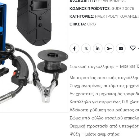
AVAILABILITY:
ΕΞΑΝΤΛΗΜΈΝΟ
ΚΩΔΙΚΌΣ ΠΡΟΪΌΝΤΟΣ:
GUDE 20075
ΚΑΤΗΓΟΡΊΕΣ:
ΗΛΕΚΤΡΟΣΥΓΚΟΛΛΉΣΕΙ
ΕΤΙΚΈΤΑ:
GRG
Συσκευή συγκόλλησης – MIG SG 1
Μετατροπέας συσκευής συγκόλλη
Συγχρονισμένος, αυτόματος μηχαν
Αν χρειαστεί, ο μηχανισμός τροφοδ
Κατάλληλο για σύρμα έως 0,9 χλσ
Αδιάκοπη ρύθμιση του ρεύματος σ
Σώμα από φύλλο ατσαλιού επικαλ
Θερμική προστασία από υπερφόρ
Ψύξη – μέσω ανεμιστήρα