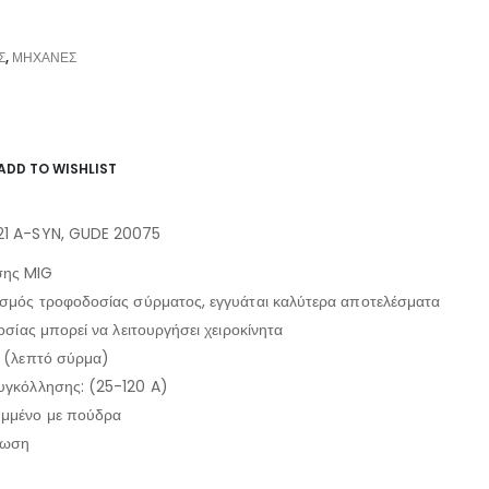
Σ
,
ΜΗΧΑΝΈΣ
ADD TO WISHLIST
21 A-SYN, GUDE 20075
σης MIG
ισμός τροφοδοσίας σύρματος, εγγυάται καλύτερα αποτελέσματα
οσίας μπορεί να λειτουργήσει χειροκίνητα
τ (λεπτό σύρμα)
υγκόλλησης: (25-120 A)
υμμένο με πούδρα
τωση