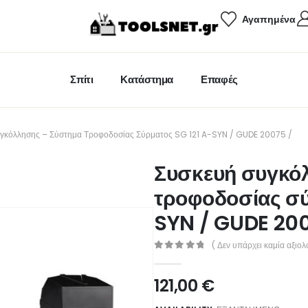
Αγαπημένα
Σπίτι
Κατάστημα
Επαφές
γκόλλησης – Σύστημα Τροφοδοσίας Σύρματος SG 121 A-SYN / GUDE 20075 /
Συσκευή συγκό
τροφοδοσίας σύ
SYN / GUDE 200
( Δεν υπάρχει καμία αξιολ
0
out of 5
121,00
€