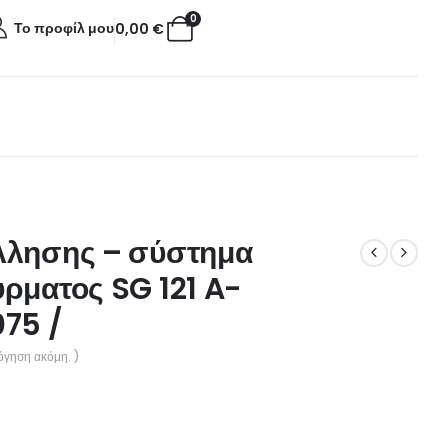
0
Το προφίλ μου
0,00
€
λλησης – σύστημα
ρματος SG 121 A-
75 /
όγηση ακόμη. )