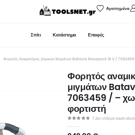
Αγαπημένα
Σπίτι
Κατάστημα
Επαφές
Φορητός Αναμικτήρας Δομικών Μιγμάτων Batavia Maxxpack 18 V / 7063459 /
Φορητός αναμι
μιγμάτων Batav
7063459 / – χω
φορτιστή
( Δεν υπάρχει καμία αξιολ
0
out of 5