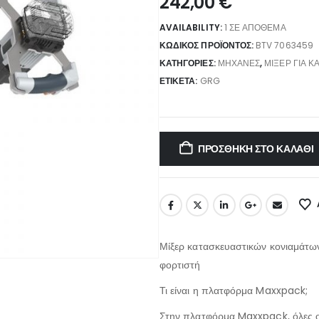
242,00
€
AVAILABILITY:
1 ΣΕ ΑΠΌΘΕΜΑ
ΚΩΔΙΚΌΣ ΠΡΟΪΌΝΤΟΣ:
BTV 7063459
ΚΑΤΗΓΟΡΊΕΣ:
ΜΗΧΑΝΈΣ
,
ΜΊΞΕΡ ΓΙΑ Κ
ΕΤΙΚΈΤΑ:
GRG
ΠΡΟΣΘΉΚΗ ΣΤΟ ΚΑΛΆΘΙ
Μίξερ κατασκευαστικών κονιαμάτω
φορτιστή
Τι είναι η πλατφόρμα Maxxpack;
Στην πλατφόρμα Maxxpack, όλες οι