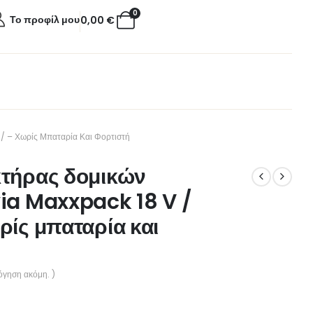
0
Το προφίλ μου
0,00
€
 – Χωρίς Μπαταρία Και Φορτιστή
κτήρας δομικών
ia Maxxpack 18 V /
ρίς μπαταρία και
όγηση ακόμη. )