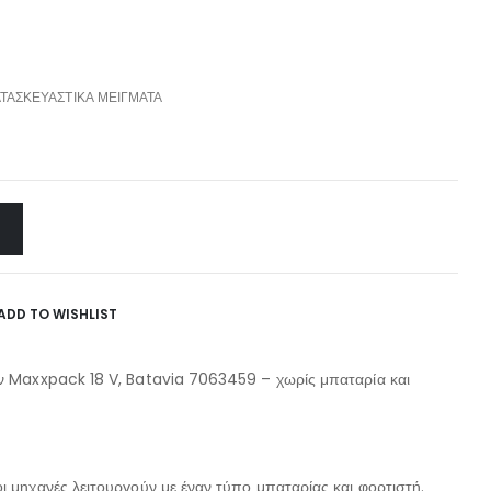
ΑΤΑΣΚΕΥΑΣΤΙΚΆ ΜΕΊΓΜΑΤΑ
ADD TO WISHLIST
ν Maxxpack 18 V, Batavia 7063459 – χωρίς μπαταρία και
 μηχανές λειτουργούν με έναν τύπο μπαταρίας και φορτιστή.