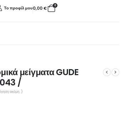
0
Το προφίλ μου
0,00
€
ομικά μείγματα GUDE
8043 /
όγηση ακόμη. )