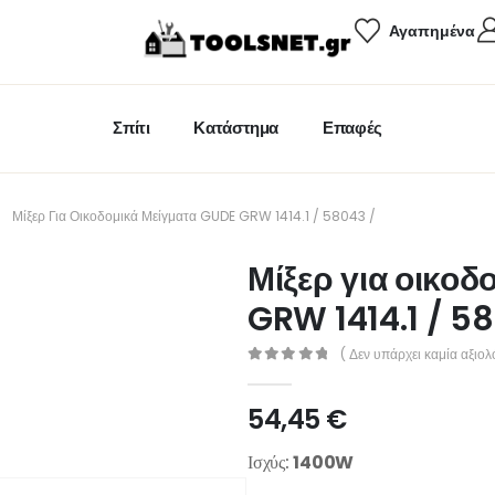
Αγαπημένα
Σπίτι
Κατάστημα
Επαφές
Μίξερ Για Οικοδομικά Μείγματα GUDE GRW 1414.1 / 58043 /
Μίξερ για οικοδ
GRW 1414.1 / 5
( Δεν υπάρχει καμία αξιολ
0
out of 5
54,45
€
Ισχύς:
1400W