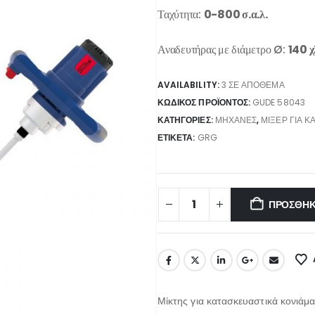
Ταχύτητα:
0-800 σ.α.λ.
Αναδευτήρας με διάμετρο Ø:
140 χ
AVAILABILITY:
3 ΣΕ ΑΠΌΘΕΜΑ
ΚΩΔΙΚΌΣ ΠΡΟΪΌΝΤΟΣ:
GUDE 58043
ΚΑΤΗΓΟΡΊΕΣ:
ΜΗΧΑΝΈΣ
,
ΜΊΞΕΡ ΓΙΑ Κ
ΕΤΙΚΈΤΑ:
GRG
ΠΡΟΣΘΉΚ
Μίκτης για κατασκευαστικά κονιά