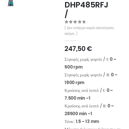
DHP485RFJ
/
0
out of 5
( Δεν υπάρχει καμία αξιολόγηση
ακόμη. )
247,50
€
Στροφές χωρίς φορτίο / I:
0 –
500 rpm
Στροφές χωρίς φορτίο / II:
0 –
1900 rpm
Κρούσεις ανά λεπτό / I:
0 –
7.500 min -1
Κρούσεις ανά λεπτό / II:
0 –
28500 min -1
Τσοκ:
1.5 – 13 mm