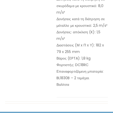
σκυρόδεμα με κρουστικό: 8,0
m/s²
Δονήσεις κατά τη διάτρηση σε
μέταλλο με κρουστικό: 2,5 m/s²
Δονήσεις: απόκλιση (K): 1,5
m/s²
Διαστάσεις (Μ x Π x Υ): 182 x
79 x 255 mm
Βάρος (EPTA): 1,8 kg
Φορτιστής: DC18RC
Επαναφορτιζόμενη μπαταρία:
BL1830B – 2 τεμάχια.
Βαλίτσα