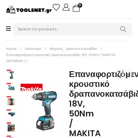
0
Home
Κατάστημα
Μηχανές
,
Δράπανα Κατσαβίδια
Επαναφορτιζόμενο Κρουστικό Δραπανοκατσάβιδο 18V, 50Nm / MAKITA
DHP485RFJ /
Επαναφορτιζόμε
κρουστικό
δραπανοκατσάβι
18V,
50Nm
/
MAKITA