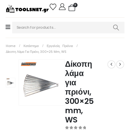
0
Home
Κατάστημα
Εργαλεία
,
Πριόνια
Δίκοπη Λάμα Για Πριόνι, 300×25 Mm, WS
Δίκοπη
λάμα
για
πριόνι,
300×25
mm,
WS