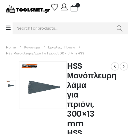
0
Home
Κατάστημα
Εργαλεία
,
Πριόνια
HSS Μονόπλευρη Λάμα Για Πριόνι, 300×13 Mm HSS
HSS
Μονόπλευρη
λάμα
για
πριόνι,
300×13
mm
HSS