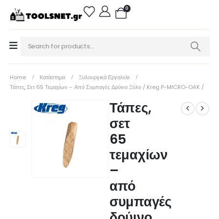
0
Home
Κατάστημα
Ξυλουργικά Εργαλεία
Τάπες, Σετ 65 Τεμαχίων – Από Συμπαγές Δρύινο Ξύλο / Kreg P-MICRO-OAK /
Τάπες,
σετ
65
τεμαχίων
–
από
συμπαγές
δρύινο