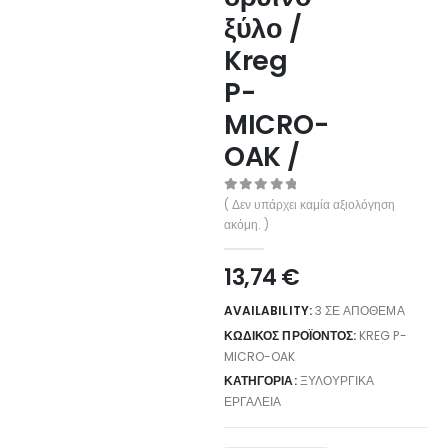
ξύλο /
Kreg
P-
MICRO-
OAK /
0
out of 5
( Δεν υπάρχει καμία αξιολόγηση
ακόμη. )
13,74
€
AVAILABILITY:
3 ΣΕ ΑΠΌΘΕΜΑ
ΚΩΔΙΚΌΣ ΠΡΟΪΌΝΤΟΣ:
KREG P-
MICRO-OAK
ΚΑΤΗΓΟΡΊΑ:
ΞΥΛΟΥΡΓΙΚΆ
ΕΡΓΑΛΕΊΑ