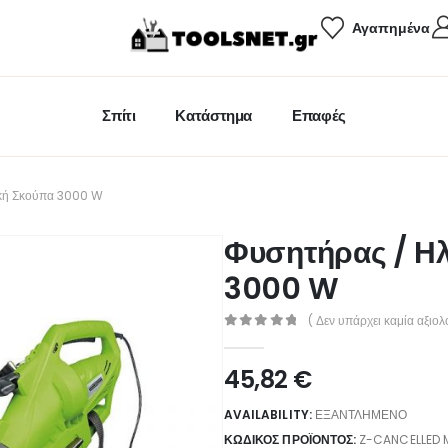
Αγαπημένα
Σπίτι
Κατάστημα
Επαφές
ική Σκούπα 3000 W
Φυσητήρας / Η
3000 W
( Δεν υπάρχει καμία αξιολ
0
out of 5
45,82
€
AVAILABILITY:
ΕΞΑΝΤΛΗΜΈΝΟ
ΚΩΔΙΚΌΣ ΠΡΟΪΌΝΤΟΣ:
Z-CANCELLED 