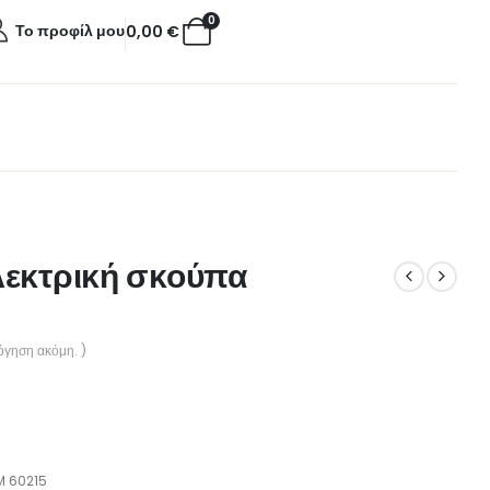
0
Το προφίλ μου
0,00
€
λεκτρική σκούπα
όγηση ακόμη. )
M 60215